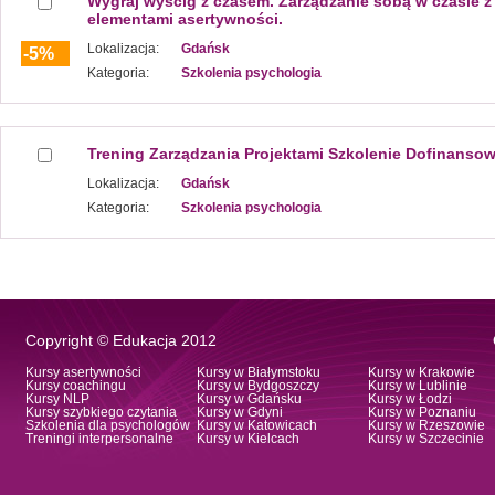
Wygraj wyścig z czasem. Zarządzanie sobą w czasie z
elementami asertywności.
Lokalizacja:
Gdańsk
-5%
Kategoria:
Szkolenia psychologia
Trening Zarządzania Projektami Szkolenie Dofinanso
Lokalizacja:
Gdańsk
Kategoria:
Szkolenia psychologia
Copyright © Edukacja 2012
Kursy asertywności
Kursy w Białymstoku
Kursy w Krakowie
Kursy coachingu
Kursy w Bydgoszczy
Kursy w Lublinie
Kursy NLP
Kursy w Gdańsku
Kursy w Łodzi
Kursy szybkiego czytania
Kursy w Gdyni
Kursy w Poznaniu
Szkolenia dla psychologów
Kursy w Katowicach
Kursy w Rzeszowie
Treningi interpersonalne
Kursy w Kielcach
Kursy w Szczecinie