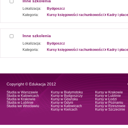
Inne szkolenia
Lokalizacja:
Bydgoszcz
Kategoria:
Kursy księgowości rachunkowości
Kadry i płac
Inne szkolenia
Lokalizacja:
Bydgoszcz
Kategoria:
Kursy księgowości rachunkowości
Kadry i płac
Copyright © Edukacja 2012
Studia w Warszawie
Kursy w Białymstoku
Kursy w Krakowie
Studia w Katowicach
Kursy w Bydgoszczy
Kursy w Lublinie
Studia w Krakowie
Kursy w Gdańsku
Kursy w Łodzi
Studia w Lublinie
Kursy w Gdyni
Kursy w Poznaniu
Studia we Wrocławiu
Kursy w Katowicach
Kursy w Rzeszowie
Kursy w Kielcach
Kursy w Szczecinie