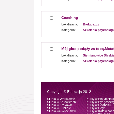
Coaching
Lokalizacja:
Bydgoszcz
Kategoria:
Szkolenia psychologi
Mój głos podąży za tobą.Meta
Lokalizacja:
Siemianowice Śląski
Kategoria:
Szkolenia psychologi
Copyright © Edukacja 2012
Studia w Warszawie
Kursy w Białymstok
Studia w Katowicach
Kursy w Bydgoszcz
Studia w Krakowie
Kursy w Gdańsku
Studia w Lublinie
Kursy w Gdyni
Studia we Wrocławiu
Kursy w Katowicac