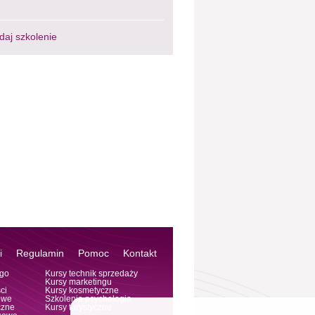
daj szkolenie
i
Regulamin
Pomoc
Kontakt
ego
Kursy technik sprzedaży
Kursy marketingu
ci
Kursy kosmetyczne
owe
Szkolenia psychologia
czne
Kursy turystyczne