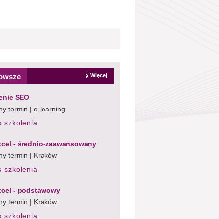
owsze
Więcej
enie SEO
y termin | e-learning
s szkolenia
cel - średnio-zaawansowany
ny termin | Kraków
s szkolenia
cel - podstawowy
ny termin | Kraków
s szkolenia