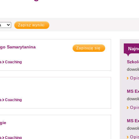
Zapisz wyniki
ego Samarytanina
Najn
Zapisuję się
Szkol
a
Coaching
dowoln
Opi
MS Ex
dowol
a
Coaching
Opi
MS Ex
gie
dowol
Opi
a
Coaching