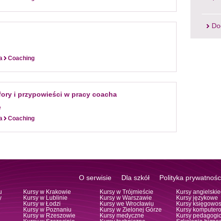
Do
a
Coaching
fory i przypowieści w pracy coacha
e
a
Coaching
O serwisie
Dla szkół
Polityka prywatnośc
u
Kursy w Krakowie
Kursy w Trójmieście
Kursy angielski
y
Kursy w Lublinie
Kursy w Warszawie
Kursy językowe
Kursy w Łodzi
Kursy we Wrocławiu
Kursy księgowos
Kursy w Poznaniu
Kursy w Zielonej Górze
Kursy komputer
h
Kursy w Rzeszowie
Kursy medyczne
Kursy pedagogi