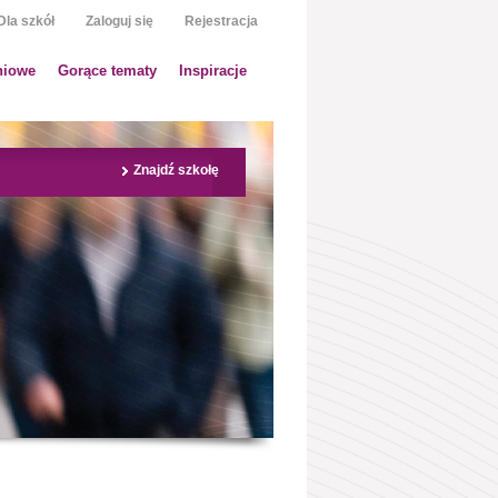
Dla szkół
Zaloguj się
Rejestracja
niowe
Gorące tematy
Inspiracje
Znajdź szkołę