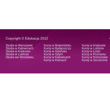
Copyright © Edukacja 2012
Studia w Warszawie
Kursy w Białymstoku
Kursy w Krakowie
Studia w Katowicach
Kursy w Bydgoszczy
Kursy w Lublinie
Studia w Krakowie
Kursy w Gdańsku
Kursy w Łodzi
Studia w Lublinie
Kursy w Gdyni
Kursy w Poznaniu
Studia we Wrocławiu
Kursy w Katowicach
Kursy w Rzeszowie
Kursy w Kielcach
Kursy w Szczecinie