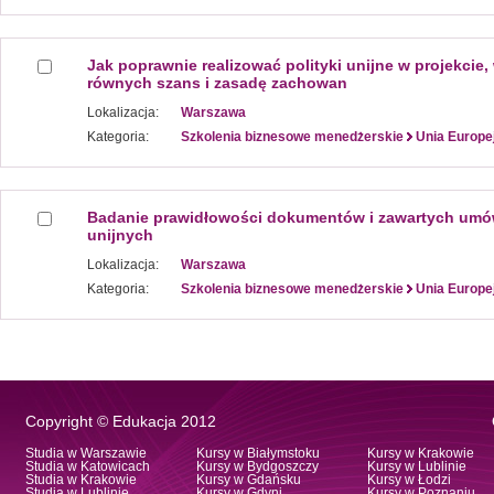
Jak poprawnie realizować polityki unijne w projekcie,
równych szans i zasadę zachowan
Lokalizacja:
Warszawa
Kategoria:
Szkolenia biznesowe menedżerskie
Unia Europe
Badanie prawidłowości dokumentów i zawartych umó
unijnych
Lokalizacja:
Warszawa
Kategoria:
Szkolenia biznesowe menedżerskie
Unia Europe
Copyright © Edukacja 2012
Studia w Warszawie
Kursy w Białymstoku
Kursy w Krakowie
Studia w Katowicach
Kursy w Bydgoszczy
Kursy w Lublinie
Studia w Krakowie
Kursy w Gdańsku
Kursy w Łodzi
Studia w Lublinie
Kursy w Gdyni
Kursy w Poznaniu