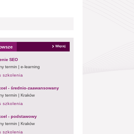
owsze
Więcej
enie SEO
y termin | e-learning
s szkolenia
cel - średnio-zaawansowany
ny termin | Kraków
s szkolenia
cel - podstawowy
ny termin | Kraków
s szkolenia