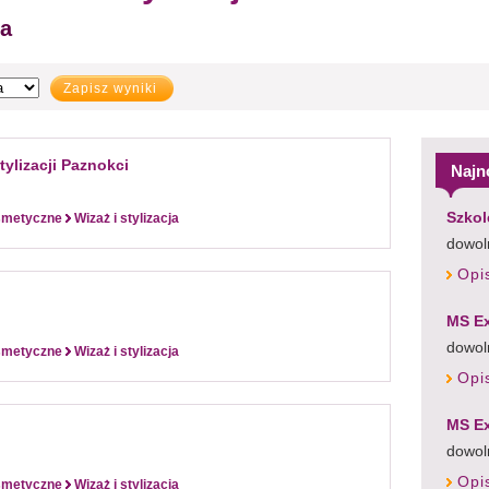
ja
Zapisz wyniki
tylizacji Paznokci
Najn
Szkol
osmetyczne
Wizaż i stylizacja
dowoln
Opi
MS Ex
dowol
osmetyczne
Wizaż i stylizacja
Opi
MS Ex
dowol
Opi
osmetyczne
Wizaż i stylizacja