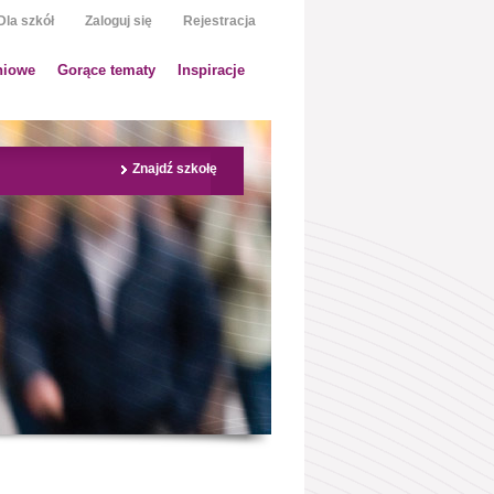
Dla szkół
Zaloguj się
Rejestracja
niowe
Gorące tematy
Inspiracje
Znajdź szkołę