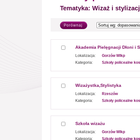
Tematyka:
Wizaż i stylizac
Porównaj
Akademia Pielęgnacji Dłoni i S
Lokalizacja:
Gorzów Wlkp
Kategoria:
Szkoły policealne k
Wizażystka,Stylistyka
Lokalizacja:
Rzeszów
Kategoria:
Szkoły policealne k
Szkoła wizażu
Lokalizacja:
Gorzów Wlkp
Kategoria:
Szkoły policealne k