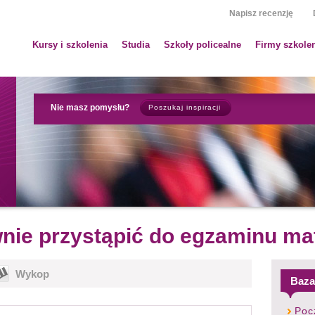
Napisz recenzję
Kursy i szkolenia
Studia
Szkoły policealne
Firmy szkole
Nie masz pomysłu?
Poszukaj inspiracji
ie przystąpić do egzaminu ma
Wykop
Baza
Poc