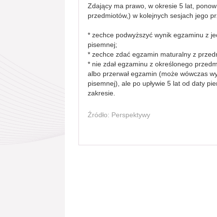
Zdający ma prawo, w okresie 5 lat, ponown
przedmiotów,) w kolejnych sesjach jego pr
* zechce podwyższyć wynik egzaminu z je
pisemnej;
* zechce zdać egzamin maturalny z prze
* nie zdał egzaminu z określonego przedm
albo przerwał egzamin (może wówczas wy
pisemnej), ale po upływie 5 lat od daty 
zakresie.
Źródło: Perspektywy