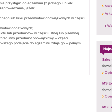
ie przystąpić do egzaminu (z jednego lub kilku
Mic
zeprowadzania, jeżeli:
Ark
dnego lub kilku przedmiotów obowiązkowych w części
Wi
dmiotów dodatkowych;
iotu lub przedmiotów w części ustnej lub pisemnej
brać inny przedmiot obowiązkowy w części
pierwszego podejścia do egzaminu zdaje go w pełnym
Najn
Szkol
dowoln
Opi
MS Ex
dowol
Opi
MS Ex