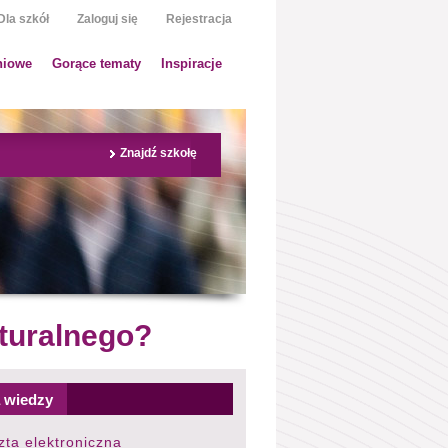
Dla szkół
Zaloguj się
Rejestracja
niowe
Gorące tematy
Inspiracje
Znajdź szkołę
turalnego?
 wiedzy
zta elektroniczna