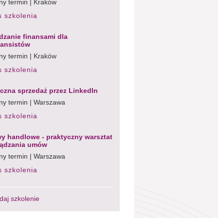
ny termin | Kraków
s szkolenia
dzanie finansami dla
nansistów
ny termin | Kraków
s szkolenia
czna sprzedaż przez LinkedIn
ny termin | Warszawa
s szkolenia
 handlowe - praktyczny warsztat
ządzania umów
ny termin | Warszawa
s szkolenia
daj szkolenie