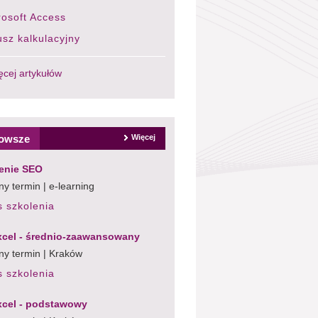
rosoft Access
usz kalkulacyjny
ęcej artykułów
owsze
Więcej
enie SEO
y termin | e-learning
s szkolenia
cel - średnio-zaawansowany
ny termin | Kraków
s szkolenia
cel - podstawowy