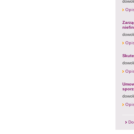
dowol
Opi
Zarzą
niefi
dowol
Opi
Skute
dowol
Opi
Umowy
spor
dowol
Opi
Do