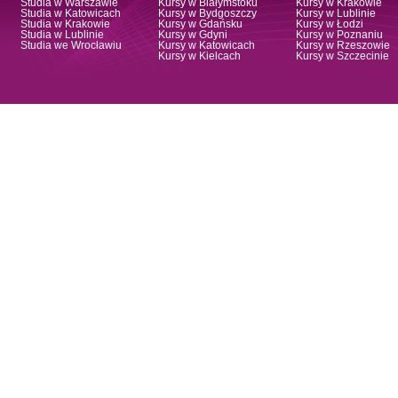
Studia w Warszawie
Kursy w Białymstoku
Kursy w Krakowie
Studia w Katowicach
Kursy w Bydgoszczy
Kursy w Lublinie
Studia w Krakowie
Kursy w Gdańsku
Kursy w Łodzi
Studia w Lublinie
Kursy w Gdyni
Kursy w Poznaniu
Studia we Wrocławiu
Kursy w Katowicach
Kursy w Rzeszowie
Kursy w Kielcach
Kursy w Szczecinie