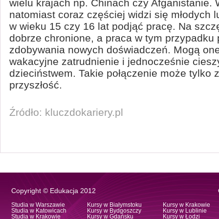
wielu krajach np. Chinach czy Afganistanie.
natomiast coraz częściej widzi się młodych l
w wieku 15 czy 16 lat podjąć pracę. Na szcz
dobrze chronione, a praca w tym przypadku 
zdobywania nowych doświadczeń. Mogą one
wakacyjne zatrudnienie i jednocześnie ciesz
dzieciństwem. Takie połączenie może tylko
przyszłość.
Źródło: kluczdokariery.pl
Copyright © Edukacja 2012
Studia w Warszawie
Kursy w Białymstoku
Kursy w Krakowie
Studia w Katowicach
Kursy w Bydgoszczy
Kursy w Lublinie
Studia w Krakowie
Kursy w Gdańsku
Kursy w Łodzi