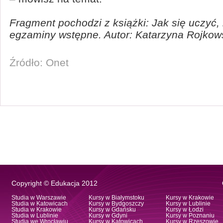
Fragment pochodzi z książki: Jak się uczyć,
egzaminy wstępne. Autor: Katarzyna Rojkow
Źródło: Onet
Copyright © Edukacja 2012
Studia w Warszawie
Kursy w Białymstoku
Kursy w Krakowie
Studia w Katowicach
Kursy w Bydgoszczy
Kursy w Lublinie
Studia w Krakowie
Kursy w Gdańsku
Kursy w Łodzi
Studia w Lublinie
Kursy w Gdyni
Kursy w Poznaniu
Studia we Wrocławiu
Kursy w Katowicach
Kursy w Rzeszowie