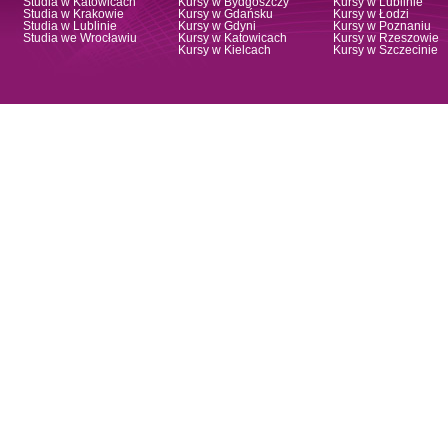
Studia w Katowicach
Kursy w Bydgoszczy
Kursy w Lublinie
Studia w Krakowie
Kursy w Gdańsku
Kursy w Łodzi
Studia w Lublinie
Kursy w Gdyni
Kursy w Poznaniu
Studia we Wrocławiu
Kursy w Katowicach
Kursy w Rzeszowie
Kursy w Kielcach
Kursy w Szczecinie