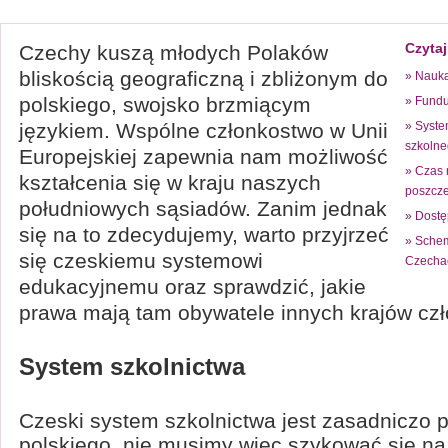
Czytaj
Czechy kuszą młodych Polaków
bliskością geograficzną i zbliżonym do
» Nauka
polskiego, swojsko brzmiącym
» Fund
językiem. Wspólne członkostwo w Unii
» Syste
szkolne
Europejskiej zapewnia nam możliwość
» Czas 
kształcenia się w kraju naszych
poszcze
południowych sąsiadów. Zanim jednak
» Dostę
się na to zdecydujemy, warto przyjrzeć
» Schem
się czeskiemu systemowi
Czecha
edukacyjnemu oraz sprawdzić, jakie
prawa mają tam obywatele innych krajów cz
System szkolnictwa
Czeski system szkolnictwa jest zasadniczo 
polskiego, nie musimy więc szykować się na