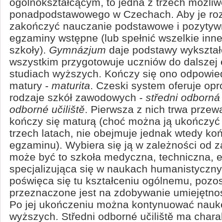
ogólnokształcącym, to jedna z trzech możliw
ponadpodstawowego w Czechach. Aby je roz
zakończyć nauczanie podstawowe i pozytyw
egzaminy wstępne (lub spełnić wszelkie in
szkoły).
Gymnázjum
daje podstawy wykształ
wszystkim przygotowuje uczniów do dalszej 
studiach wyższych. Kończy się ono odpowie
matury -
maturita
. Czeski system oferuje op
rodzaje szkół zawodowych -
středni odborná
odborné učiliště
. Pierwsza z nich trwa przewa
kończy się maturą (choć można ją ukończyć
trzech latach, nie obejmuje jednak wtedy k
egzaminu). Wybiera się ją w zależności od z
może być to szkoła medyczna, techniczna, 
specjalizująca się w naukach humanistyczn
poświęca się tu kształceniu ogólnemu, pozo
przeznaczone jest na zdobywanie umiejętn
Po jej ukończeniu można kontynuować nauk
wyższych. Středni odborné učiliště ma charak