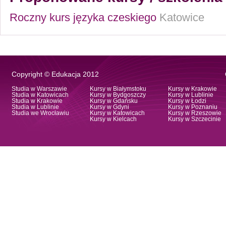
Roczny kurs języka czeskiego
Katowice
Copyright © Edukacja 2012
Studia w Warszawie
Kursy w Białymstoku
Kursy w Krakowie
Studia w Katowicach
Kursy w Bydgoszczy
Kursy w Lublinie
Studia w Krakowie
Kursy w Gdańsku
Kursy w Łodzi
Studia w Lublinie
Kursy w Gdyni
Kursy w Poznaniu
Studia we Wrocławiu
Kursy w Katowicach
Kursy w Rzeszowie
Kursy w Kielcach
Kursy w Szczecinie