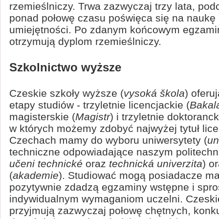
rzemieślniczy. Trwa zazwyczaj trzy lata, pod
ponad połowę czasu poświęca się na naukę
umiejętności. Po zdanym końcowym egzamini
otrzymują dyplom rzemieślniczy.
Szkolnictwo wyższe
Czeskie szkoły wyższe (
vysoká škola
) oferu
etapy studiów - trzyletnie licencjackie (
Bakal
magisterskie (
Magistr
) i trzyletnie doktoranc
w których możemy zdobyć najwyżej tytuł lice
Czechach mamy do wyboru uniwersytety (
un
techniczne odpowiadające naszym politechn
učeni technické
oraz
technická univerzita
) o
(
akademie
). Studiować mogą posiadacze mat
pozytywnie zdadzą egzaminy wstępne i spro
indywidualnym wymaganiom uczelni. Czeski
przyjmują zazwyczaj połowę chętnych, konku