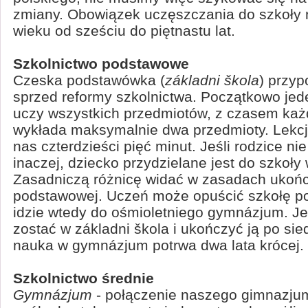
zmiany. Obowiązek uczęszczania do szkoły 
wieku od sześciu do piętnastu lat.
Szkolnictwo podstawowe
Czeska podstawówka (
základni škola
) przy
sprzed reformy szkolnictwa. Początkowo jed
uczy wszystkich przedmiotów, z czasem ka
wykłada maksymalnie dwa przedmioty. Lekcje
nas czterdzieści pięć minut. Jeśli rodzice ni
inaczej, dziecko przydzielane jest do szkoły
Zasadniczą różnicę widać w zasadach ukońc
podstawowej. Uczeń może opuścić szkołę po 
idzie wtedy do ośmioletniego gymnázjum. Jeś
zostać w základni škola i ukończyć ją po sie
nauka w gymnázjum potrwa dwa lata krócej.
Szkolnictwo średnie
Gymnázjum
- połączenie naszego gimnazjum