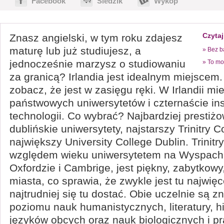
Facebook
Śledzik
Wykop
Czytaj
Znasz angielski, w tym roku zdajesz
maturę lub już studiujesz, a
» Bez b
jednocześnie marzysz o studiowaniu
» To mo
za granicą? Irlandia jest idealnym miejscem. 
zobacz, że jest w zasięgu ręki. W Irlandii mi
państwowych uniwersytetów i czternaście in
technologii. Co wybrać? Najbardziej prestiż
dublińskie uniwersytety, najstarszy Trinitry C
największy University College Dublin. Trinitry
względem wieku uniwersytetem na Wyspach B
Oxfordzie i Cambrige, jest piękny, zabytkow
miasta, co sprawia, że zwykle jest tu najwięc
najtrudniej się tu dostać. Obie uczelnie są 
poziomu nauk humanistycznych, literatury, hist
języków obcych oraz nauk biologicznych i p