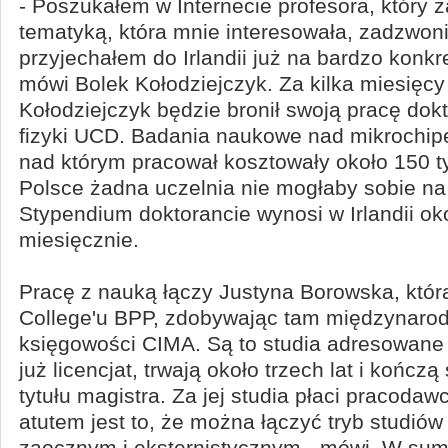
- Poszukałem w Internecie profesora, który z
tematyką, która mnie interesowała, zadzwon
przyjechałem do Irlandii już na bardzo konk
mówi Bolek Kołodziejczyk. Za kilka miesięcy
Kołodziejczyk będzie bronił swoją pracę dok
fizyki UCD. Badania naukowe nad mikrochi
nad którym pracował kosztowały około 150 t
Polsce żadna uczelnia nie mogłaby sobie na 
Stypendium doktorancie wynosi w Irlandii ok
miesięcznie.
Pracę z nauką łączy Justyna Borowska, która
College'u BPP, zdobywając tam międzynarod
księgowości CIMA. Są to studia adresowane
już licencjat, trwają około trzech lat i kończ
tytułu magistra. Za jej studia płaci pracoda
atutem jest to, że można łączyć tryb studiów
zaocznym i eksternistycznym - mówi. W sumi