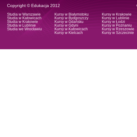
Copyright © Edukacja 2012
Studia w Warszawie
Kursy w Białymstoku
Kursy w Krakowie
Studia w Katowicach
Kursy w Bydgoszczy
Kursy w Lublinie
Studia w Krakowie
Kursy w Gdańsku
Kursy w Łodzi
Studia w Lublinie
Kursy w Gdyni
Kursy w Poznaniu
Studia we Wrocławiu
Kursy w Katowicach
Kursy w Rzeszowie
Kursy w Kielcach
Kursy w Szczecinie